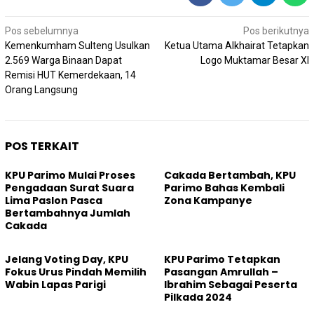
Navigasi
Pos sebelumnya
Pos berikutnya
pos
Kemenkumham Sulteng Usulkan
Ketua Utama Alkhairat Tetapkan
2.569 Warga Binaan Dapat
Logo Muktamar Besar XI
Remisi HUT Kemerdekaan, 14
Orang Langsung
POS TERKAIT
KPU Parimo Mulai Proses
Cakada Bertambah, KPU
Pengadaan Surat Suara
Parimo Bahas Kembali
Lima Paslon Pasca
Zona Kampanye
Bertambahnya Jumlah
Cakada
Jelang Voting Day, KPU
KPU Parimo Tetapkan
Fokus Urus Pindah Memilih
Pasangan Amrullah –
Wabin Lapas Parigi
Ibrahim Sebagai Peserta
Pilkada 2024