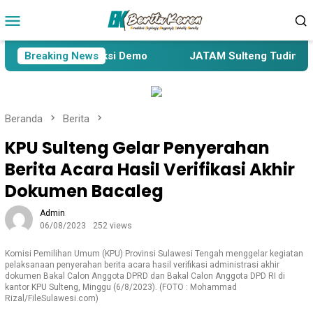
Loncat
Menu
ke
Mobile
konten
esa akan Gelar Aksi Demo
Breaking News
JATAM Sulteng Tuding Peneta
Beranda
Berita
KPU Sulteng Gelar Penyerahan
Berita Acara Hasil Verifikasi Akhir
Dokumen Bacaleg
Admin
06/08/2023
252 views
Komisi Pemilihan Umum (KPU) Provinsi Sulawesi Tengah menggelar kegiatan
pelaksanaan penyerahan berita acara hasil verifikasi administrasi akhir
dokumen Bakal Calon Anggota DPRD dan Bakal Calon Anggota DPD RI di
kantor KPU Sulteng, Minggu (6/8/2023). (FOTO : Mohammad
Rizal/FileSulawesi.com)