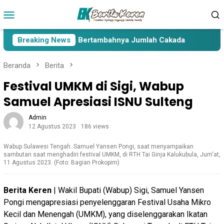
Loncat
Menu
ke
Mobile
konten
 Lima Paslon Pasca Bertambahnya Jumlah Cakada
Breaking News
Cakad
Beranda
Berita
Festival UMKM di Sigi, Wabup
Samuel Apresiasi ISNU Sulteng
Admin
12 Agustus 2023
186 views
Wabup Sulawesi Tengah. Samuel Yansen Pongi, saat menyampaikan
sambutan saat menghadiri festival UMKM, di RTH Tai Ginja Kalukubula, Jum'at,
11 Agustus 2023. (Foto: Bagian Prokopim)
Berita Keren
| Wakil Bupati (Wabup) Sigi, Samuel Yansen
Pongi mengapresiasi penyelenggaran Festival Usaha Mikro
Kecil dan Menengah (UMKM), yang diselenggarakan Ikatan