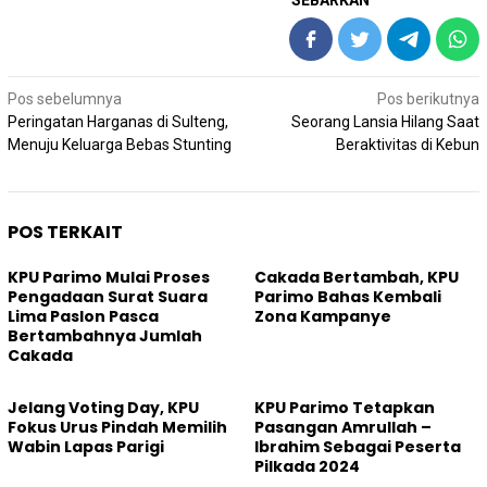
Navigasi
Pos sebelumnya
Pos berikutnya
pos
Peringatan Harganas di Sulteng,
Seorang Lansia Hilang Saat
Menuju Keluarga Bebas Stunting
Beraktivitas di Kebun
POS TERKAIT
KPU Parimo Mulai Proses
Cakada Bertambah, KPU
Pengadaan Surat Suara
Parimo Bahas Kembali
Lima Paslon Pasca
Zona Kampanye
Bertambahnya Jumlah
Cakada
Jelang Voting Day, KPU
KPU Parimo Tetapkan
Fokus Urus Pindah Memilih
Pasangan Amrullah –
Wabin Lapas Parigi
Ibrahim Sebagai Peserta
Pilkada 2024