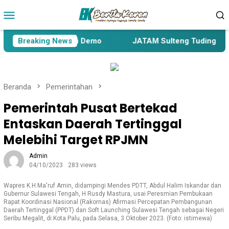
Loncat
Menu
ke
Mobile
konten
a akan Gelar Aksi Demo
Breaking News
JATAM Sulteng Tuding Penetap
Beranda
Pemerintahan
Pemerintah Pusat Bertekad
Entaskan Daerah Tertinggal
Melebihi Target RPJMN
Admin
04/10/2023
283 views
Wapres K.H Ma'ruf Amin, didampingi Mendes PDTT, Abdul Halim Iskandar dan
Gubernur Sulawesi Tengah, H Rusdy Mastura, usai Peresmian Pembukaan
Rapat Koordinasi Nasional (Rakornas) Afirmasi Percepatan Pembangunan
Daerah Tertinggal (PPDT) dan Soft Launching Sulawesi Tengah sebagai Negeri
Seribu Megalit, di Kota Palu, pada Selasa, 3 Oktober 2023. (Foto: istimewa)