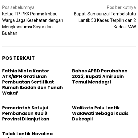
Navigasi
Pos sebelumnya
Pos berikutnya
pos
Ketua TP-PKK Parimo Imbau
Bupati Samsurizal Tombolotutu
Warga Jaga Kesehatan dengan
Lantik 53 Kades Terpilih dan 2
Mengkonsumsi Sayur dan
Kades PAW
Buahan
POS TERKAIT
Fathia Minta Kantor
Bahas APBD Perubahan
ATR/BPN Gratiskan
2023, Bupati Amirudin
Pembuatan Sertifikat
Temui Mendagri
Rumah Ibadah dan Tanah
Wakaf
Pemerintah Setujui
Walikota Palu Lantik
Pembahasan RUU 8
Walawati Sebagai Kadis
Provinsi Dilanjutkan
Dukcapil
Tolak Lantik Novalina