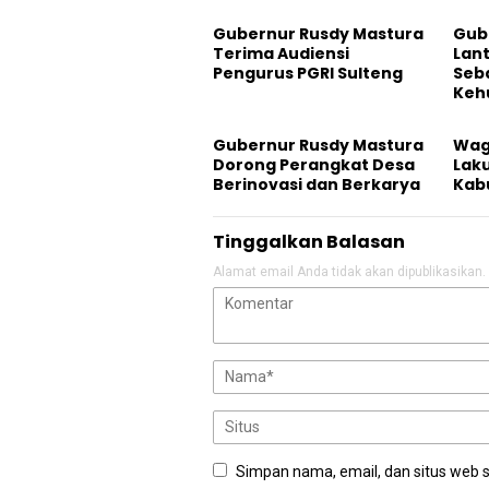
Gubernur Rusdy Mastura
Gub
Terima Audiensi
Lan
Pengurus PGRI Sulteng
Seb
Keh
Gubernur Rusdy Mastura
Wag
Dorong Perangkat Desa
Lak
Berinovasi dan Berkarya
Kabu
Tinggalkan Balasan
Alamat email Anda tidak akan dipublikasikan.
Simpan nama, email, dan situs web 