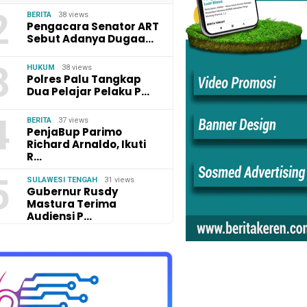
2
BERITA
38 views
Pengacara Senator ART
Sebut Adanya Dugaa…
3
HUKUM
38 views
Polres Palu Tangkap
Dua Pelajar Pelaku P…
4
BERITA
37 views
PenjaBup Parimo
Richard Arnaldo, Ikuti
R…
5
SULAWESI TENGAH
31 views
Gubernur Rusdy
Mastura Terima
Audiensi P…