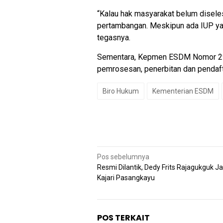
“Kalau hak masyarakat belum disele
pertambangan. Meskipun ada IUP yan
tegasnya.
Sementara, Kepmen ESDM Nomor 29
pemrosesan, penerbitan dan pendaftar
Biro Hukum
Kementerian ESDM
Navigasi
Pos sebelumnya
pos
Resmi Dilantik, Dedy Frits Rajagukguk J
Kajari Pasangkayu
POS TERKAIT