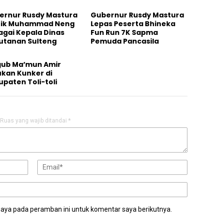
ernur Rusdy Mastura
Gubernur Rusdy Mastura
tik Muhammad Neng
Lepas Peserta Bhineka
agai Kepala Dinas
Fun Run 7K Sapma
utanan Sulteng
Pemuda Pancasila
ub Ma’mun Amir
ukan Kunker di
paten Toli-toli
Ruas yang wajib ditandai
*
saya pada peramban ini untuk komentar saya berikutnya.