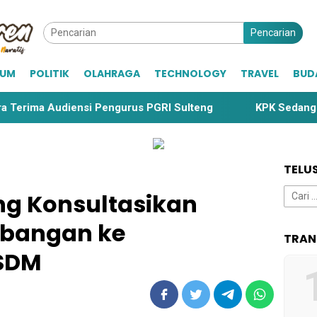
Pencarian
KUM
POLITIK
OLAHRAGA
TECHNOLOGY
TRAVEL
BUD
Audiensi Pengurus PGRI Sulteng
KPK Sedang Usut Penga
TELU
Cari
ng Konsultasikan
untuk:
mbangan ke
TRAN
ESDM