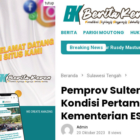
Loncat
tutup
ke
konten
BERITA
PARIGI MOUTONG
HU
i Cabang Parimo 2023
Gubernur Rusdy Mastura Terima 
Breaking News
Beranda
Sulawesi Tengah
Pemprov Sulte
Kondisi Perta
Kementerian 
Admin
20 Oktober 2023
8 views