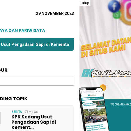
tutup
29 NOVEMBER 2023
AYA DAN PARIWISATA
daan Sapi di Kementan, Libatkan Anggota DPR Inisial AA dan
SUR
DING TOPIK
1
BERITA
73 views
KPK Sedang Usut
Pengadaan Sapi di
Kement…