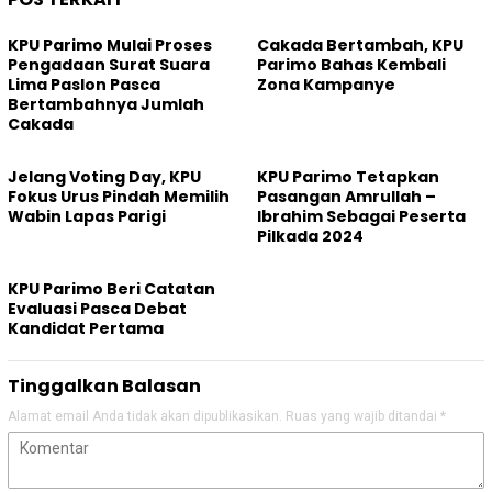
KPU Parimo Mulai Proses
Cakada Bertambah, KPU
Pengadaan Surat Suara
Parimo Bahas Kembali
Lima Paslon Pasca
Zona Kampanye
Bertambahnya Jumlah
Cakada
Jelang Voting Day, KPU
KPU Parimo Tetapkan
Fokus Urus Pindah Memilih
Pasangan Amrullah –
Wabin Lapas Parigi
Ibrahim Sebagai Peserta
Pilkada 2024
KPU Parimo Beri Catatan
Evaluasi Pasca Debat
Kandidat Pertama
Tinggalkan Balasan
Alamat email Anda tidak akan dipublikasikan.
Ruas yang wajib ditandai
*