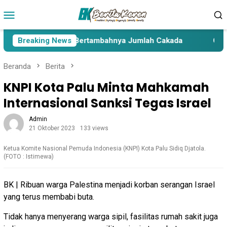
Loncat
Menu
ke
Mobile
konten
ima Paslon Pasca Bertambahnya Jumlah Cakada
Breaking News
Cakada
Beranda
Berita
KNPI Kota Palu Minta Mahkamah
Internasional Sanksi Tegas Israel
Admin
21 Oktober 2023
133 views
Ketua Komite Nasional Pemuda Indonesia (KNPI) Kota Palu Sidiq Djatola.
(FOTO : Istimewa)
BK | Ribuan warga Palestina menjadi korban serangan Israel
yang terus membabi buta.
Tidak hanya menyerang warga sipil, fasilitas rumah sakit juga