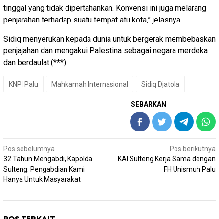
tinggal yang tidak dipertahankan. Konvensi ini juga melarang
penjarahan terhadap suatu tempat atu kota,” jelasnya.
Sidiq menyerukan kepada dunia untuk bergerak membebaskan
penjajahan dan mengakui Palestina sebagai negara merdeka
dan berdaulat.(***)
KNPI Palu
Mahkamah Internasional
Sidiq Djatola
SEBARKAN
Navigasi
Pos sebelumnya
Pos berikutnya
pos
32 Tahun Mengabdi, Kapolda
KAI Sulteng Kerja Sama dengan
Sulteng: Pengabdian Kami
FH Unismuh Palu
Hanya Untuk Masyarakat
POS TERKAIT