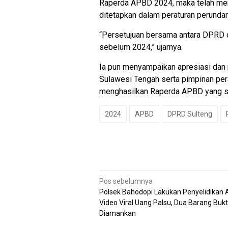
Raperda APBD 2024, maka telah mem
ditetapkan dalam peraturan perunda
“Persetujuan bersama antara DPRD da
sebelum 2024,” ujarnya.
Ia pun menyampaikan apresiasi da
Sulawesi Tengah serta pimpinan pera
menghasilkan Raperda APBD yang sig
2024
APBD
DPRD Sulteng
Navigasi
Pos sebelumnya
pos
Polsek Bahodopi Lakukan Penyelidikan 
Video Viral Uang Palsu, Dua Barang Bukt
Diamankan