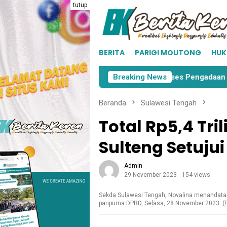
Loncat
tutup
ke
konten
BERITA
PARIGI MOUTONG
HU
gi Moutong
KPU Parimo Mulai Proses Pengadaan Surat 
Breaking News
Beranda
Sulawesi Tengah
Total Rp5,4 Tri
Sulteng Setuju
Admin
29 November 2023
154 views
Sekda Sulawesi Tengah, Novalina menandata
paripurna DPRD, Selasa, 28 November 2023. (F