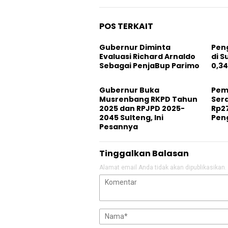
POS TERKAIT
Gubernur Diminta
Pen
Evaluasi Richard Arnaldo
di S
Sebagai PenjaBup Parimo
0,34
Gubernur Buka
Pem
Musrenbang RKPD Tahun
Ser
2025 dan RPJPD 2025-
Rp27
2045 Sulteng, Ini
Pen
Pesannya
Tinggalkan Balasan
Alamat email Anda tidak akan dipublikasikan.