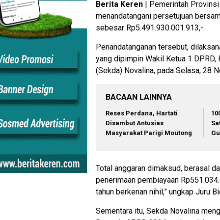
Berita Keren
| Pemerintah Provins
menandatangani persetujuan bersam
sebesar Rp5.491.930.001.913,-.
Penandatanganan tersebut, dilaksa
yang dipimpin Wakil Ketua 1 DPRD, H
(Sekda) Novalina, pada Selasa, 28 
BACAAN LAINNYA
Reses Perdana, Hartati
10
Disambut Antusias
Sa
Masyarakat Parigi Moutong
Gu
Total anggaran dimaksud, berasal d
penerimaan pembiayaan Rp551.034.6
tahun berkenan nihil,” ungkap Juru
Sementara itu, Sekda Novalina meng