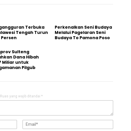
gangguran Terbuka
Perkenalkan Seni Budaya
ulawesi Tengah Turun
Melalui Pagelaran Seni
 Persen
Budaya To Pamona Poso
prov Sulteng
ahkan Dana Hibah
 Miliar untuk
gamanan Pilgub
Ruas yang wajib ditandai
*