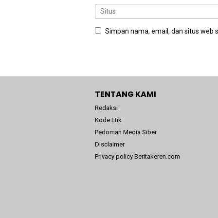
Simpan nama, email, dan situs web 
TENTANG KAMI
Redaksi
Kode Etik
Pedoman Media Siber
Disclaimer
Privacy policy Beritakeren.com