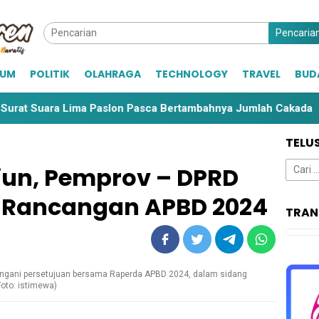
Pencaria
KUM
POLITIK
OLAHRAGA
TECHNOLOGY
TRAVEL
BUD
Suara Lima Paslon Pasca Bertambahnya Jumlah Cakada
TELU
Cari
liun, Pemprov – DPRD
untuk:
i Rancangan APBD 2024
TRAN
ngani persetujuan bersama Raperda APBD 2024, dalam sidang
oto: istimewa)