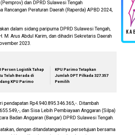
i (Pemprov) dan DPRD Sulawesi Tengah
a Rancangan Peraturan Daerah (Raperda) APBD 2024,
nakan dalam sidang paripurna DPRD Sulawesi Tengah,
. M. Arus Abdul Karim, dan dihadiri Sekretaris Daerah
November 2023.
0 Persen Logistik Tahap
KPU Parimo Tetapkan
tu Telah Berada di
Jumlah DPT Pilkada 327.357
dang KPU Parimo
Pemilih
ari pendapatan Rp4.940.895.346.365,-. Ditambah
55.549,-, dan Sisa Lebih Pembiayaan Anggaran (Silpa)
 Bicara Badan Anggaran (Bangar) DPRD Sulawesi Tengah.
atakan, dengan ditandatanganinya persetujuan bersama