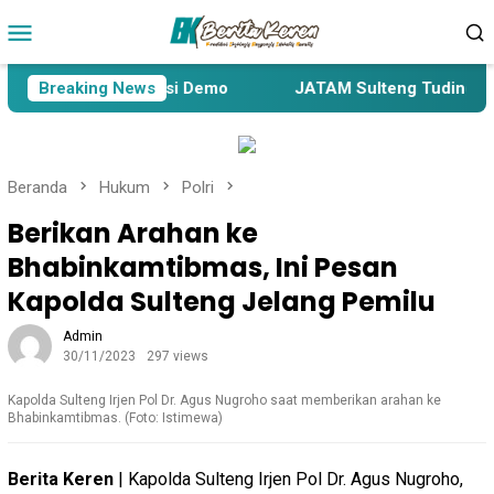
Loncat
Menu
ke
Mobile
konten
sa akan Gelar Aksi Demo
Breaking News
JATAM Sulteng Tuding Peneta
Beranda
Hukum
Polri
Berikan Arahan ke
Bhabinkamtibmas, Ini Pesan
Kapolda Sulteng Jelang Pemilu
Admin
30/11/2023
297 views
Kapolda Sulteng Irjen Pol Dr. Agus Nugroho saat memberikan arahan ke
Bhabinkamtibmas. (Foto: Istimewa)
Berita Keren
| Kapolda Sulteng Irjen Pol Dr. Agus Nugroho,