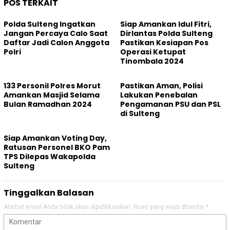
POS TERKAIT
Polda Sulteng Ingatkan
Siap Amankan Idul Fitri,
Jangan Percaya Calo Saat
Dirlantas Polda Sulteng
Daftar Jadi Calon Anggota
Pastikan Kesiapan Pos
Polri
Operasi Ketupat
Tinombala 2024
133 Personil Polres Morut
Pastikan Aman, Polisi
Amankan Masjid Selama
Lakukan Penebalan
Bulan Ramadhan 2024
Pengamanan PSU dan PSL
di Sulteng
Siap Amankan Voting Day,
Ratusan Personel BKO Pam
TPS Dilepas Wakapolda
Sulteng
Tinggalkan Balasan
Alamat email Anda tidak akan dipublikasikan.
Ruas yang wajib ditandai
*