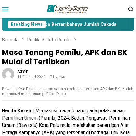
Loncat
Menu
ke
Mobile
konten
a Lima Paslon Pasca Bertambahnya Jumlah Cakada
Breaking News
Cak
Beranda
Politik
Info Pemilu
Masa Tenang Pemilu, APK dan BK
Mulai di Tertibkan
Admin
11 Februari 2024
171 views
Bawaslu Kota Palu dan jajaran serta stakeholder tertibkan APK dan BK setelah
memasuki masa tenang. (Foto : Diksi).
Berita Keren
| Memasuki masa tenang pada pelaksanaan
Pemilihan Umum (Pemilu) 2024, Badan Pengawas Pemilihan
Umum (Bawaslu) Kota Palu mulai melakukan penertiban Alat
Peraga Kampanye (APK) yang tersebar di berbagai titik Kota