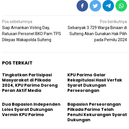
Navigasi
Pos sebelumnya
Pos berikutnya
pos
Siap Amankan Voting Day,
Sebanyak 3.729 Warga Binaan di
Ratusan Personel BKO Pam TPS
Sulteng Akan Gunakan Hak Pilih
Dilepas Wakapolda Sulteng
pada Pemilu 2024
POS TERKAIT
Tingkatkan Partisipasi
KPU Parimo Gelar
Masyarakat di Pilkada
Rekapitulasi Hasil Verfak
2024, KPU Parimo Dorong
Syarat Dukungan
Peran Aktif Media
Perseorangan
Dua Bapaslon Independen
Bapaslon Perseorangan
Lolos Syarat Dukungan
Pilkada Parimo Telah
Vermin KPU Parimo
Penuhi Kekurangan Syarat
Dukungan