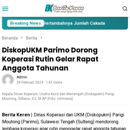
Loncat
Menu
ke
Mobile
konten
ima Paslon Pasca Bertambahnya Jumlah Cakada
Breaking News
Cakada
Beranda
Berita
DiskopUKM Parimo Dorong
Koperasi Rutin Gelar Rapat
Anggota Tahunan
Admin
28 Februari 2024
143 views
Kepala Dinas Koperasi, Usaha Kecil dan Menengah (Diskopukm) Parigi
Moutong, Sofiana, S.E, M.AP (Foto: Istimewa)
Berita Keren
| Dinas Koperasi dan UKM (Diskopukm) Parigi
Moutong (Parimo), Sulawesi Tengah (Sulteng) mendorong
lembaga koperasi agar rutin menggelar rapat anggota tahunan.