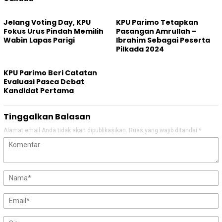
Jelang Voting Day, KPU
KPU Parimo Tetapkan
Fokus Urus Pindah Memilih
Pasangan Amrullah –
Wabin Lapas Parigi
Ibrahim Sebagai Peserta
Pilkada 2024
KPU Parimo Beri Catatan
Evaluasi Pasca Debat
Kandidat Pertama
Tinggalkan Balasan
Alamat email Anda tidak akan dipublikasikan.
Ruas yang wajib ditandai
*