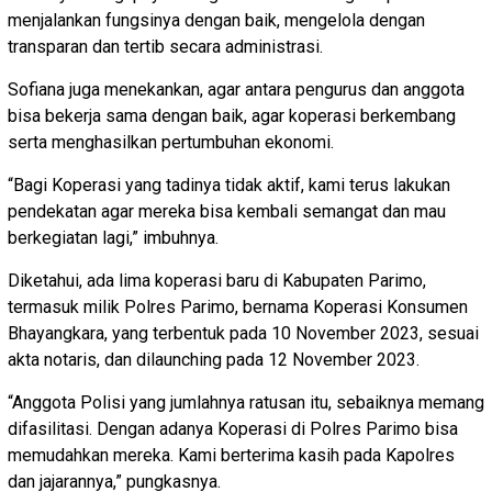
menjalankan fungsinya dengan baik, mengelola dengan
transparan dan tertib secara administrasi.
Sofiana juga menekankan, agar antara pengurus dan anggota
bisa bekerja sama dengan baik, agar koperasi berkembang
serta menghasilkan pertumbuhan ekonomi.
“Bagi Koperasi yang tadinya tidak aktif, kami terus lakukan
pendekatan agar mereka bisa kembali semangat dan mau
berkegiatan lagi,” imbuhnya.
Diketahui, ada lima koperasi baru di Kabupaten Parimo,
termasuk milik Polres Parimo, bernama Koperasi Konsumen
Bhayangkara, yang terbentuk pada 10 November 2023, sesuai
akta notaris, dan dilaunching pada 12 November 2023.
“Anggota Polisi yang jumlahnya ratusan itu, sebaiknya memang
difasilitasi. Dengan adanya Koperasi di Polres Parimo bisa
memudahkan mereka. Kami berterima kasih pada Kapolres
dan jajarannya,” pungkasnya.