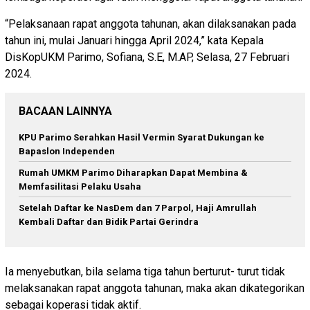
“Pelaksanaan rapat anggota tahunan, akan dilaksanakan pada
tahun ini, mulai Januari hingga April 2024,” kata Kepala
DisKopUKM Parimo, Sofiana, S.E, M.AP, Selasa, 27 Februari
2024.
BACAAN LAINNYA
KPU Parimo Serahkan Hasil Vermin Syarat Dukungan ke
Bapaslon Independen
Rumah UMKM Parimo Diharapkan Dapat Membina &
Memfasilitasi Pelaku Usaha
Setelah Daftar ke NasDem dan 7 Parpol, Haji Amrullah
Kembali Daftar dan Bidik Partai Gerindra
Ia menyebutkan, bila selama tiga tahun berturut- turut tidak
melaksanakan rapat anggota tahunan, maka akan dikategorikan
sebagai koperasi tidak aktif.