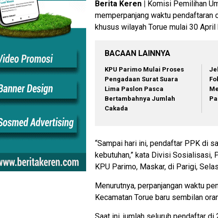
Berita Keren |
Komisi Pemilihan Um
memperpanjang waktu pendaftaran c
khusus wilayah Torue mulai 30 April
BACAAN LAINNYA
KPU Parimo Mulai Proses
Je
Pengadaan Surat Suara
Fo
Lima Paslon Pasca
Me
Bertambahnya Jumlah
Pa
Cakada
“Sampai hari ini, pendaftar PPK di 
kebutuhan,” kata Divisi Sosialisasi
KPU Parimo, Maskar, di Parigi, Selas
Menurutnya, perpanjangan waktu pend
Kecamatan Torue baru sembilan oran
Saat ini, jumlah seluruh pendaftar 