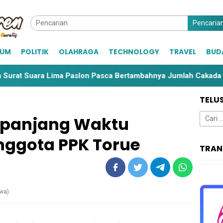
Pencaria
KUM
POLITIK
OLAHRAGA
TECHNOLOGY
TRAVEL
BUD
Suara Lima Paslon Pasca Bertambahnya Jumlah Cakada
TELU
Cari
rpanjang Waktu
untuk:
nggota PPK Torue
TRAN
ewa)