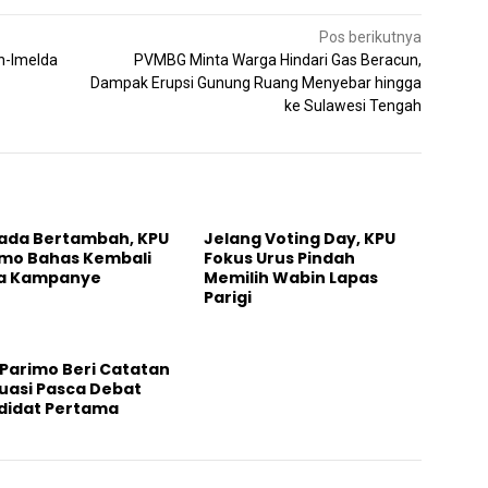
Pos berikutnya
n-Imelda
PVMBG Minta Warga Hindari Gas Beracun,
Dampak Erupsi Gunung Ruang Menyebar hingga
ke Sulawesi Tengah
ada Bertambah, KPU
Jelang Voting Day, KPU
imo Bahas Kembali
Fokus Urus Pindah
a Kampanye
Memilih Wabin Lapas
Parigi
Parimo Beri Catatan
uasi Pasca Debat
didat Pertama