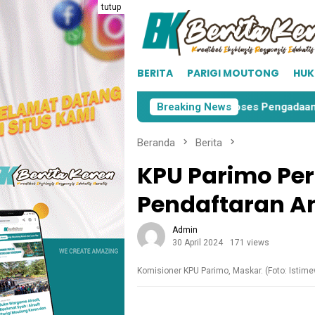
Loncat
tutup
ke
konten
BERITA
PARIGI MOUTONG
HU
gi Moutong
KPU Parimo Mulai Proses Pengadaan Surat 
Breaking News
Beranda
Berita
KPU Parimo Pe
Pendaftaran A
Admin
30 April 2024
171 views
Komisioner KPU Parimo, Maskar. (Foto: Istim