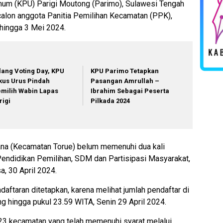
um (KPU) Parigi Moutong (Parimo), Sulawesi Tengah
alon anggota Panitia Pemilihan Kecamatan (PPK),
 hingga 3 Mei 2024.
lang Voting Day, KPU
KPU Parimo Tetapkan
kus Urus Pindah
Pasangan Amrullah –
milih Wabin Lapas
Ibrahim Sebagai Peserta
rigi
Pilkada 2024
sana (Kecamatan Torue) belum memenuhi dua kali
, Pendidikan Pemilihan, SDM dan Partisipasi Masyarakat,
a, 30 April 2024.
aftaran ditetapkan, karena melihat jumlah pendaftar di
g hingga pukul 23.59 WITA, Senin 29 April 2024.
di 23 kecamatan yang telah memenuhi syarat melalui