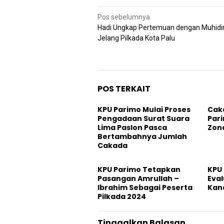
Navigasi
Pos sebelumnya
pos
Hadi Ungkap Pertemuan dengan Muhidi
Jelang Pilkada Kota Palu
POS TERKAIT
KPU Parimo Mulai Proses
Cak
Pengadaan Surat Suara
Par
Lima Paslon Pasca
Zon
Bertambahnya Jumlah
Cakada
KPU Parimo Tetapkan
KPU 
Pasangan Amrullah –
Eval
Ibrahim Sebagai Peserta
Kan
Pilkada 2024
Tinggalkan Balasan