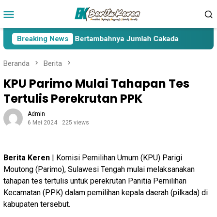
Loncat
Menu
ke
Mobile
konten
Lima Paslon Pasca Bertambahnya Jumlah Cakada
Breaking News
Cakad
Beranda
Berita
KPU Parimo Mulai Tahapan Tes
Tertulis Perekrutan PPK
Admin
6 Mei 2024
225 views
Berita Keren
| Komisi Pemilihan Umum (KPU) Parigi
Moutong (Parimo), Sulawesi Tengah mulai melaksanakan
tahapan tes tertulis untuk perekrutan Panitia Pemilihan
Kecamatan (PPK) dalam pemilihan kepala daerah (pilkada) di
kabupaten tersebut.