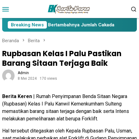
Loncat
Menu
ke
Mobile
konten
 Lima Paslon Pasca Bertambahnya Jumlah Cakada
Breaking News
Cakad
Beranda
Berita
Rupbasan Kelas I Palu Pastikan
Barang Sitaan Terjaga Baik
Admin
8 Mei 2024
170 views
Berita Keren
| Rumah Penyimpanan Benda Sitaan Negara
(Rupbasan) Kelas I Palu Kanwil Kemenkumham Sulteng
memastikan barang sitaan terjaga dengan baik serta Intens
melakukan pemeliharaan alat berupa Forklift.
Hal tersebut ditegaskan oleh Kepala Rupbasan Palu, Usman,
saat melakukan perbaikan alat Forklift di Gudang Penyimpanan