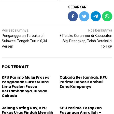
SEBARKAN
Navigasi
Pos sebelumnya
Pos berikutnya
pos
Pengangguran Terbuka di
3 Pelaku Curanmor di Kabupaten
Sulawesi Tengah Turun 0,34
Sigi Ditangkap, Telah Beraksi di
Persen
15 TKP
POS TERKAIT
KPU Parimo Mulai Proses
Cakada Bertambah, KPU
Pengadaan Surat Suara
Parimo Bahas Kembali
Lima Paslon Pasca
Zona Kampanye
Bertambahnya Jumlah
Cakada
Jelang Voting Day, KPU
KPU Parimo Tetapkan
Fokus Urus Pindah Memilih
Pasangan Amrullah –