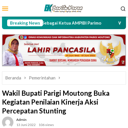
Loncat
Menu
ke
Mobile
konten
tandu Terpilih Sebagai Ketua AMPIBI Parimo
Breaking News
Wakil Ketu
Beranda
Pemerintahan
Wakil Bupati Parigi Moutong Buka
Kegiatan Penilaian Kinerja Aksi
Percepatan Stunting
Admin
13 Juni 2022
106 views