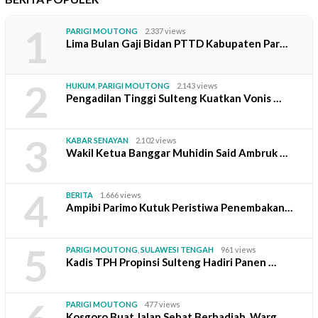
1
PARIGI MOUTONG
2.337 views
Lima Bulan Gaji Bidan PTTD Kabupaten Par…
2
HUKUM
,
PARIGI MOUTONG
2.143 views
Pengadilan Tinggi Sulteng Kuatkan Vonis …
3
KABAR SENAYAN
2.102 views
Wakil Ketua Banggar Muhidin Said Ambruk …
4
BERITA
1.666 views
Ampibi Parimo Kutuk Peristiwa Penembakan…
5
PARIGI MOUTONG
,
SULAWESI TENGAH
961 views
Kadis TPH Propinsi Sulteng Hadiri Panen …
PARIGI MOUTONG
477 views
Kosgoro Buat Jalan Sehat Berhadiah, Warg…