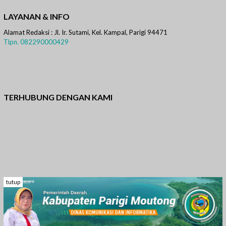
LAYANAN & INFO
Alamat Redaksi : Jl. Ir. Sutami, Kel. Kampal, Parigi 94471
Tlpn. 082290000429
TERHUBUNG DENGAN KAMI
Facebook
Twitter
Instagram
WhatsApp
Pinterest
tutup
Copyright © 2021-2022 Beritakeren.com PT.MEDIA KEREN
TADULAKO