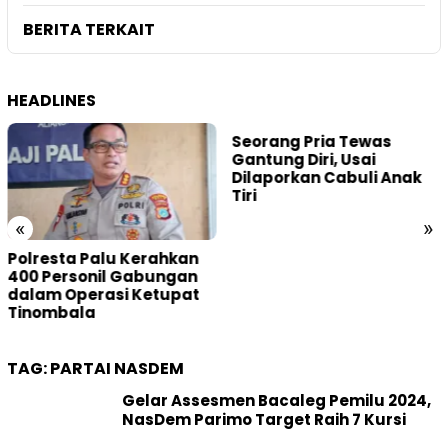
BERITA TERKAIT
HEADLINES
Seorang Pria Tewas
Gantung Diri, Usai
Dilaporkan Cabuli Anak
Tiri
«
»
Polresta Palu Kerahkan
400 Personil Gabungan
dalam Operasi Ketupat
Tinombala
TAG:
PARTAI NASDEM
Gelar Assesmen Bacaleg Pemilu 2024,
NasDem Parimo Target Raih 7 Kursi