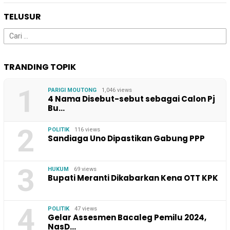
TELUSUR
Cari
untuk:
TRANDING TOPIK
1
PARIGI MOUTONG
1,046 views
4 Nama Disebut-sebut sebagai Calon Pj
Bu…
2
POLITIK
116 views
Sandiaga Uno Dipastikan Gabung PPP
3
HUKUM
69 views
Bupati Meranti Dikabarkan Kena OTT KPK
4
POLITIK
47 views
Gelar Assesmen Bacaleg Pemilu 2024,
NasD…