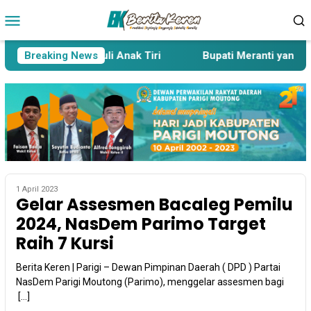
Loncat
Menu
ke
Mobile
konten
ai Dilaporkan Cabuli Anak Tiri
Breaking News
Bupati Meranti yang Seb
1 April 2023
Gelar Assesmen Bacaleg Pemilu
2024, NasDem Parimo Target
Raih 7 Kursi
Berita Keren | Parigi – Dewan Pimpinan Daerah ( DPD ) Partai
NasDem Parigi Moutong (Parimo), menggelar assesmen bagi
[…]