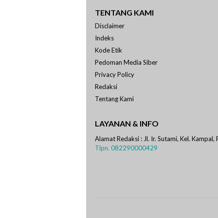
TENTANG KAMI
Disclaimer
Indeks
Kode Etik
Pedoman Media Siber
Privacy Policy
Redaksi
Tentang Kami
LAYANAN & INFO
Alamat Redaksi : Jl. Ir. Sutami, Kel. Kampal,
Tlpn. 082290000429