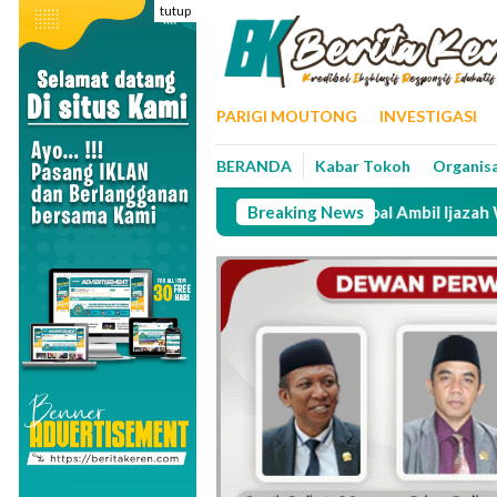
Loncat
tutup
ke
konten
PARIGI MOUTONG
INVESTIGASI
BERANDA
Kabar Tokoh
Organis
mo Kritik Kebijakan Pemerintah Soal Ambil Ijazah Wajib Vaksin
Breaking News