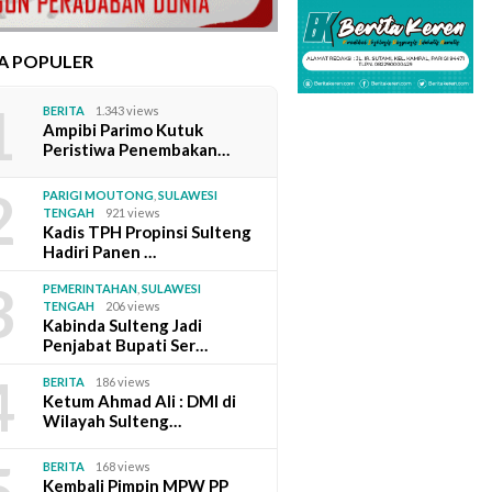
TA POPULER
1
BERITA
1.343 views
Ampibi Parimo Kutuk
Peristiwa Penembakan…
2
PARIGI MOUTONG
,
SULAWESI
TENGAH
921 views
Kadis TPH Propinsi Sulteng
Hadiri Panen …
3
PEMERINTAHAN
,
SULAWESI
TENGAH
206 views
Kabinda Sulteng Jadi
Penjabat Bupati Ser…
4
BERITA
186 views
Ketum Ahmad Ali : DMI di
Wilayah Sulteng…
5
BERITA
168 views
Kembali Pimpin MPW PP