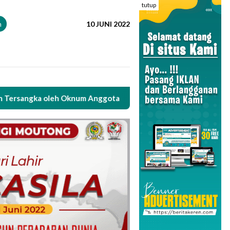
tutup
n
10 JUNI 2022
eh Oknum Anggota Polsek Parigi
Oknum Anggota Polsek 