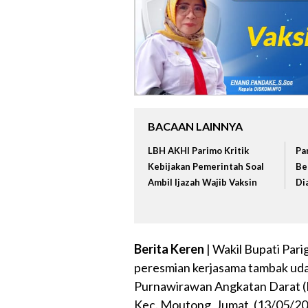
BACAAN LAINNYA
LBH AKHI Parimo Kritik
Pa
Kebijakan Pemerintah Soal
Be
Ambil Ijazah Wajib Vaksin
Di
Berita Keren
| Wakil Bupati Par
peresmian kerjasama tambak uda
Purnawirawan Angkatan Darat (PP
Kec. Moutong, Jumat, (13/05/20