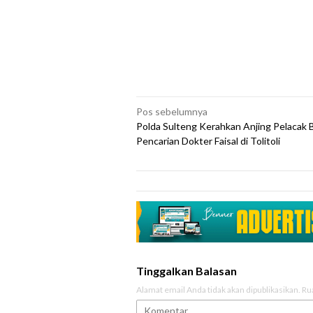
Navigasi
Pos sebelumnya
Polda Sulteng Kerahkan Anjing Pelacak 
pos
Pencarian Dokter Faisal di Tolitoli
Tinggalkan Balasan
Alamat email Anda tidak akan dipublikasikan.
Ru