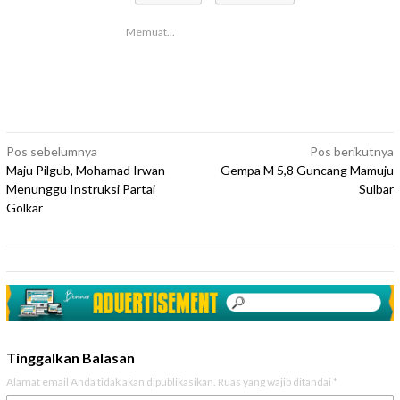
Memuat...
Navigasi
Pos sebelumnya
Pos berikutnya
Maju Pilgub, Mohamad Irwan
Gempa M 5,8 Guncang Mamuju
pos
Menunggu Instruksi Partai
Sulbar
Golkar
Tinggalkan Balasan
Alamat email Anda tidak akan dipublikasikan.
Ruas yang wajib ditandai
*