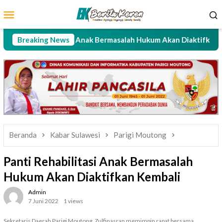
Loncat
Menu
ke
Mobile
konten
Panti Rehabilitasi Anak Bermasalah Hukum Akan Diaktifkan Kemb
Breaking News
Beranda
Kabar Sulawesi
Parigi Moutong
Panti Rehabilitasi Anak Bermasalah
Hukum Akan Diaktifkan Kembali
Admin
7 Juni 2022
1 views
Sekretaris Daerah Parigi Moutong, Zulfinasran memimpin rapat bersama