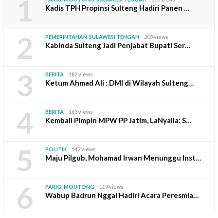
1
Kadis TPH Propinsi Sulteng Hadiri Panen …
2
PEMERINTAHAN
,
SULAWESI TENGAH
205 views
Kabinda Sulteng Jadi Penjabat Bupati Ser…
3
BERITA
182 views
Ketum Ahmad Ali : DMI di Wilayah Sulteng…
4
BERITA
163 views
Kembali Pimpin MPW PP Jatim, LaNyalla: S…
5
POLITIK
142 views
Maju Pilgub, Mohamad Irwan Menunggu Inst…
6
PARIGI MOUTONG
119 views
Wabup Badrun Nggai Hadiri Acara Peresmia…