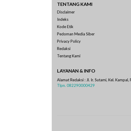
TENTANG KAMI
Disclaimer
Indeks
Kode Etik
Pedoman Media Siber
Privacy Policy
Redaksi
Tentang Kami
LAYANAN & INFO
Alamat Redaksi : Jl. Ir. Sutami, Kel. Kampal,
Tlpn. 082290000429