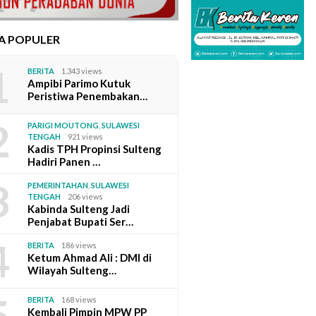
TA POPULER
1
BERITA
1.343 views
Ampibi Parimo Kutuk
Peristiwa Penembakan…
2
PARIGI MOUTONG
,
SULAWESI
TENGAH
921 views
Kadis TPH Propinsi Sulteng
Hadiri Panen …
3
PEMERINTAHAN
,
SULAWESI
TENGAH
206 views
Kabinda Sulteng Jadi
Penjabat Bupati Ser…
4
BERITA
186 views
Ketum Ahmad Ali : DMI di
Wilayah Sulteng…
5
BERITA
168 views
Kembali Pimpin MPW PP