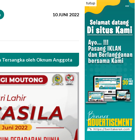
tutup
n
10 JUNI 2022
eh Oknum Anggota Polsek Parigi
Oknum Anggota Polsek 