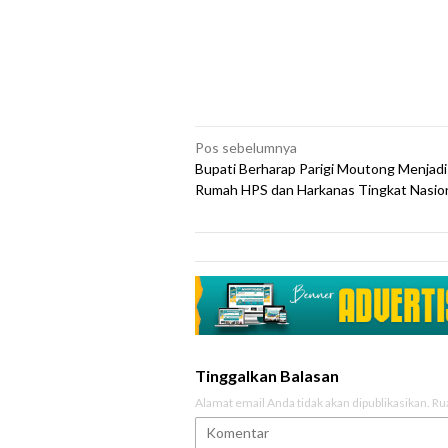
Navigasi
Pos sebelumnya
Bupati Berharap Parigi Moutong Menjad
pos
Rumah HPS dan Harkanas Tingkat Nasio
Tinggalkan Balasan
Alamat email Anda tidak akan dipublikasikan.
Ru