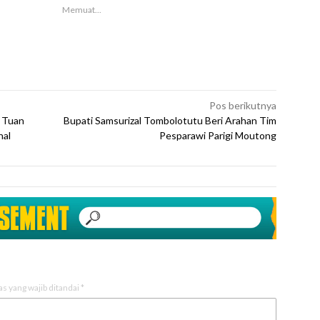
Memuat...
Pos berikutnya
i Tuan
Bupati Samsurizal Tombolotutu Beri Arahan Tim
nal
Pesparawi Parigi Moutong
as yang wajib ditandai
*