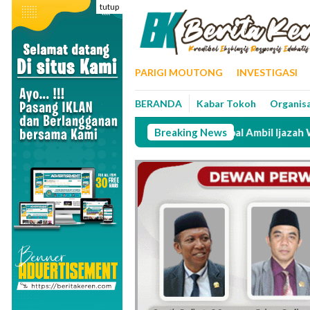
Loncat
tutup
ke
konten
PARIGI MOUTONG
INVESTIGASI
BERANDA
Kabar Tokoh
Organis
mo Kritik Kebijakan Pemerintah Soal Ambil Ijazah Wajib Vaksin
Breaking News